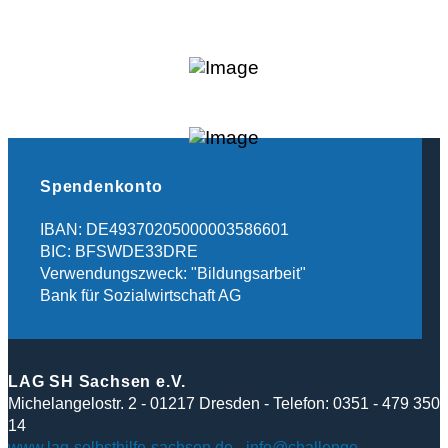
Spendenkonto
IBAN: DE49370205000003586601
BIC: BFSWDE33DRE
Verwendungszweck: "Bildungsarbeit"
Bank für Sozialwirtschaft AG
LAG SH Sachsen e.V.
Michelangelostr. 2 - 01217 Dresden - Telefon: 0351 - 479 350
14
www.lag-selbsthilfe-sachsen.de
-
info@challenge-