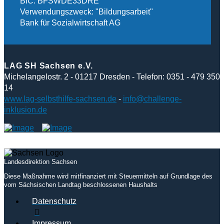
BIC: BFSWDE33DRE
Verwendungszweck: "Bildungsarbeit"
Bank für Sozialwirtschaft AG
LAG SH Sachsen e.V.
Michelangelostr. 2 - 01217 Dresden - Telefon: 0351 - 479 350
14
www.lag-selbsthilfe-sachsen.de
-
info@challenge-
inklusion.de
Landesdirektion Sachsen
Diese Maßnahme wird mitfinanziert mit Steuermitteln auf Grundlage des
vom Sächsischen Landtag beschlossenen Haushalts
Datenschutz
Impressum