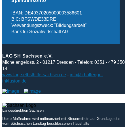
Spendenkonto
IBAN: DE49370205000003586601
BIC: BFSWDE33DRE
Verwendungszweck: "Bildungsarbeit"
Bank für Sozialwirtschaft AG
LAG SH Sachsen e.V.
Michelangelostr. 2 - 01217 Dresden - Telefon: 0351 - 479 350
14
www.lag-selbsthilfe-sachsen.de
-
info@challenge-
inklusion.de
Landesdirektion Sachsen
Diese Maßnahme wird mitfinanziert mit Steuermitteln auf Grundlage des
vom Sächsischen Landtag beschlossenen Haushalts