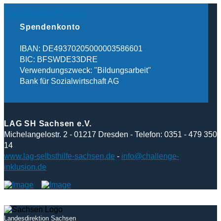
Fähigkeiten
Freizeit
Spendenkonto
IBAN: DE49370205000003586601
BIC: BFSWDE33DRE
Verwendungszweck: "Bildungsarbeit"
Bank für Sozialwirtschaft AG
LAG SH Sachsen e.V.
Michelangelostr. 2 - 01217 Dresden - Telefon: 0351 - 479 350
14
www.lag-selbsthilfe-sachsen.de
-
info@challenge-
inklusion.de
Landesdirektion Sachsen