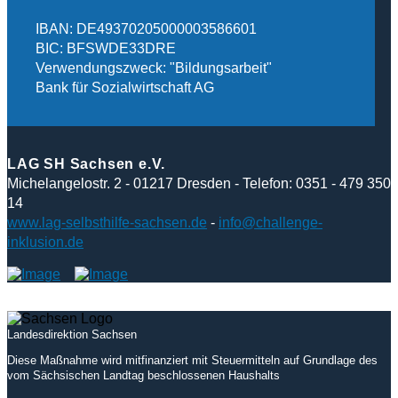
IBAN: DE49370205000003586601
BIC: BFSWDE33DRE
Verwendungszweck: "Bildungsarbeit"
Bank für Sozialwirtschaft AG
LAG SH Sachsen e.V.
Michelangelostr. 2 - 01217 Dresden - Telefon: 0351 - 479 350
14
www.lag-selbsthilfe-sachsen.de
-
info@challenge-
inklusion.de
Landesdirektion Sachsen
Diese Maßnahme wird mitfinanziert mit Steuermitteln auf Grundlage des
vom Sächsischen Landtag beschlossenen Haushalts