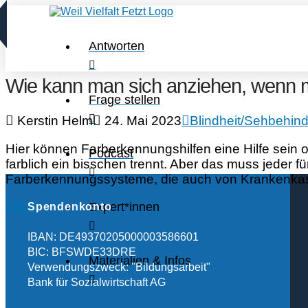
Antworten
Wie kann man sich anziehen, wenn m
Frage stellen
Kerstin Helm
24. Mai 2023
Blindheit/Sehbehin
Hier können Farberkennungshilfen eine Hilfe sein
Podcast
farblich ein bisschen trennt. Aber das muss jeder f
Farberkennungssysteme, die auch von Krankenkass
Expert*innen
Alltag
Spendenkonto
IBAN: DE49370205000003586601
BIC: BFSWDE33DRE
Materialien & Infos
Verwendungszweck: "Bildungsarbeit"
Bank für Sozialwirtschaft AG