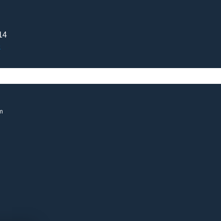
14
e
m