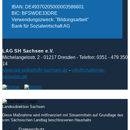
IBAN: DE49370205000003586601
BIC: BFSWDE33DRE
Verwendungszweck: "Bildungsarbeit"
Bank für Sozialwirtschaft AG
LAG SH Sachsen e.V.
Michelangelostr. 2 - 01217 Dresden - Telefon: 0351 - 479 350
14
www.lag-selbsthilfe-sachsen.de
-
info@challenge-
inklusion.de
Landesdirektion Sachsen
Diese Maßnahme wird mitfinanziert mit Steuermitteln auf Grundlage des
vom Sächsischen Landtag beschlossenen Haushalts
Datenschutz