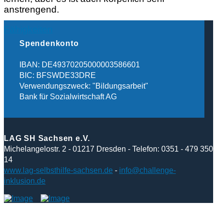
anstrengend.
Fähigkeiten
Spendenkonto
IBAN: DE49370205000003586601
BIC: BFSWDE33DRE
Verwendungszweck: "Bildungsarbeit"
Bank für Sozialwirtschaft AG
LAG SH Sachsen e.V.
Michelangelostr. 2 - 01217 Dresden - Telefon: 0351 - 479 350
14
www.lag-selbsthilfe-sachsen.de
-
info@challenge-
inklusion.de