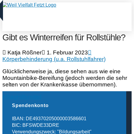
Gibt es Winterreifen für Rollstühle?
Katja Rößner
1. Februar 2023
Körperbehinderung (u.a. Rollstuhlfahrer)
Glücklicherweise ja, diese sehen aus wie eine
Mountainbike-Bereifung (jedoch werden die sehr
selten von der Krankenkasse übernommen).
Alltag
Hilfsmittel
Spendenkonto
IBAN: DE49370205000003586601
BIC: BFSWDE33DRE
Verwendungszweck: "Bildungsarbeit"