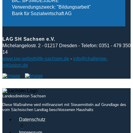
BIC: BFSWDE33DRE
Verwendungszweck: "Bildungsarbeit"
Bank für Sozialwirtschaft AG
LAG SH Sachsen e.V.
Michelangelostr. 2 - 01217 Dresden - Telefon: 0351 - 479 350
14
www.lag-selbsthilfe-sachsen.de
-
info@challenge-
inklusion.de
Landesdirektion Sachsen
Diese Maßnahme wird mitfinanziert mit Steuermitteln auf Grundlage des
vom Sächsischen Landtag beschlossenen Haushalts
Datenschutz
Impressum